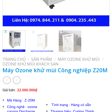
TRANG CHỦ
/
SẢN PHẨM
/
MÁY OZONE KHỬ MÙI
/
OZONE KHỬ MÙI KHÁCH SẠN
Máy Ozone khử mùi Công nghiệp Z20M
Giá bán:
22.000.000
₫
Mã Hàng : Z-20M
Tình trạng : Hàng có sẵn
Công nghệ: ozone
corona Discharge
Thương hiệu: Cường Thịnh