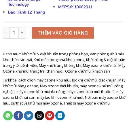
Technology
MSPSX: 10062011
Bảo Hành 12 Tháng
Máy Ozone khử mùi Công nghiệp Z20M số lượng
THÊM VÀO GIỎ HÀNG
Danh mục:
Khử mùi & diệt khuẩn trong phòng họp, Văn phòng
,
Khử mùi
khu chứa rác thải
,
Khử mùi trong nhà kho xưởng
,
Khử trùng & diệt khuẩn
trong y tế, bệnh viện
,
Máy khử trùng không khí
,
Máy ozone khử mùi
,
Máy
Ozone khử mùi trang trại chăn nuôi
,
Ozone khử mùi khách sạn
Từ khóa:
cách chọn máy ozone khử mùi
,
lọc khí khử mùi diệt khuẩn
,
Máy
khử mùi bằng ozone
,
May ozone diệt khuẩn
,
máy ozone khử mùi công
nghiệp
,
máy ozone khử mùi đa năng
,
máy ozone khử mùi thuốc lá
,
máy
ozone khử nùi sơn
,
máy tạo khí ozoen khử mùi
,
Nơi bán máy ozone khử
mùi
,
sự thật về khử mùi máy ozone
,
Thiết bị máy ozone khử mùi