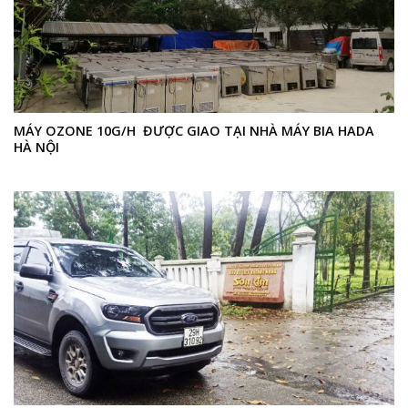
MÁY OZONE 10G/H ĐƯỢC GIAO TẠI NHÀ MÁY BIA HADA
HÀ NỘI