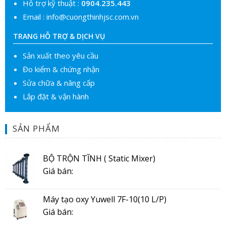
Hỗ trợ kỹ thuật :
0904.235.443
Email :
info@cuongthinhjsc.com.vn
TRANG HỖ TRỢ & DỊCH VỤ
Sản xuất theo yêu cầu
Đo kiểm & chứng nhận
Sửa chữa & nâng cấp
Lắp đặt & vận hành
SẢN PHẨM
BỘ TRỘN TĨNH ( Static Mixer)
Giá bán:
Máy tạo oxy Yuwell 7F-10(10 L/P)
Giá bán: