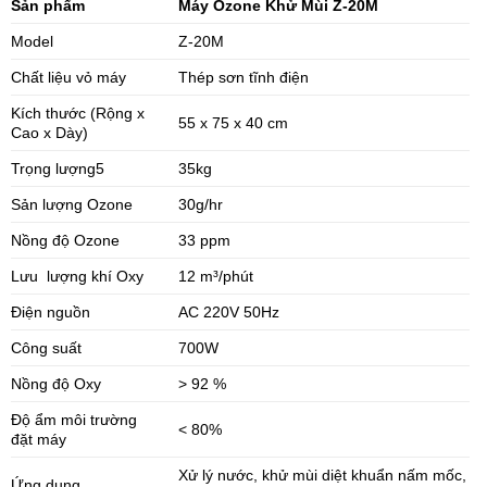
Sản phẩm
Máy Ozone Khử Mùi Z-20M
Model
Z-20M
Chất liệu vỏ máy
Thép sơn tĩnh điện
Kích thước (Rộng x
55 x 75 x 40 cm
Cao x Dày)
Trọng lượng5
35kg
Sản lượng Ozone
30g/hr
Nồng độ Ozone
33 ppm
Lưu lượng khí Oxy
12 m³/phút
Điện nguồn
AC 220V 50Hz
Công suất
700W
Nồng độ Oxy
> 92 %
Độ ẩm môi trường
< 80%
đặt máy
Xử lý nước, khử mùi diệt khuẩn nấm mốc,
Ứng dụng