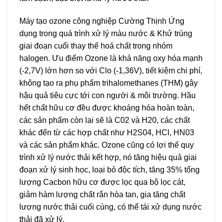
Máy tạo ozone công nghiệp Cường Thịnh Ứng
dụng trong quá trình xử lý màu nước & Khử trùng
giai đoạn cuối thay thế hoá chất trong nhóm
halogen. Ưu điểm Ozone là khả năng oxy hóa mạnh
(-2,7V) lớn hơn so với Clo (-1,36V), tiết kiệm chi phí,
không tạo ra phụ phẩm trihalomethanes (THM) gây
hậu quả tiêu cực tới con người & môi trường. Hầu
hết chất hữu cơ đều được khoáng hóa hoàn toàn,
các sản phẩm còn lại sẽ là C02 và H20, các chất
khác đến từ các hợp chất như H2S04, HCl, HN03
và các sản phẩm khác. Ozone cũng có lợi thế quy
trình xử lý nước thải kết hợp, nó tăng hiệu quả giai
đoạn xử lý sinh học, loại bỏ độc tích, tăng 35% tổng
lượng Cacbon hữu cơ được lọc qua bộ lọc cát,
giảm hàm lượng chất rắn hòa tan, gia tăng chất
lượng nước thải cuối cùng, có thể tái xử dụng nước
thải đã xử lý.