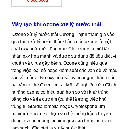
10.500.000
₫
Máy tạo khí ozone xử lý nước thải
Ozone
xử lý nước thải
Cường Thịnh tham gia vào
quá trình xử lý nước thải khâu cuối. ozone là một
chất oxy hoá khử cũng như Clo,ozone là một tác
nhân oxy hóa mạnh và được sử dụng để tiêu diệt vi
khuẩn và virus gây bệnh. Ozone cũng hiệu quả
trong việc loại bỏ hoặc kiểm soát các vấn đề về màu
sắc và mùi vị. Nó oxy hóa sắt và mangan thành các
hạt rắn có thể được lọc ra. Một số nghiên cứu đã chỉ
ra rằng ozone có hiệu quả hơn so với khử trùng
bằng clo và tia cực tím (cụ thể là trong việc khử
trùng trị Giardia lamblia hoặc Cryptosporidium
parvum). Được kết hợp với hệ thống trộn chuyên
dụng, ozone mang lại hiệu quả cao trong lĩnh vực
làm sạch, đặc biệt là xử lý nước thải.