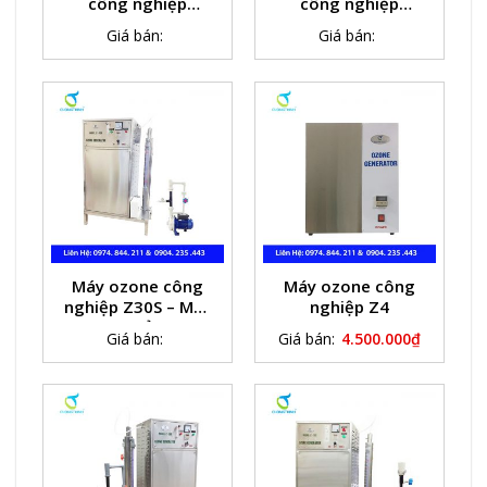
công nghiệp
công nghiệp
Z120S(120g/h)
Z100S( 100g/h)
Giá bán:
Giá bán:
Máy ozone công
Máy ozone công
nghiệp Z30S – Máy
nghiệp Z4
ozone khử trùng
Giá bán:
Giá bán:
4.500.000
₫
nước bể bơi