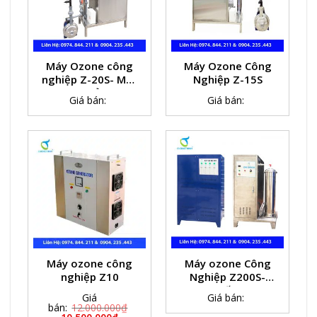
Máy Ozone công
Máy Ozone Công
nghiệp Z-20S- Máy
Nghiệp Z-15S
Ozone khử trùng
Giá bán:
Giá bán:
nước
Máy ozone công
Máy ozone Công
nghiệp Z10
Nghiệp Z200S-
Công suất Ozone
Giá
Giá bán:
200g/h
bán:
12.000.000
₫