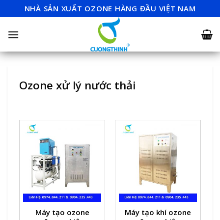
Skip
NHÀ SẢN XUẤT OZONE HÀNG ĐẦU VIỆT NAM
to
content
Ozone xử lý nước thải
Máy tạo ozone
Máy tạo khí ozone