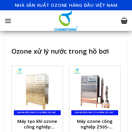
Skip
NHÀ SẢN XUẤT OZONE HÀNG ĐẦU VIỆT NAM
to
content
Ozone xử lý nước trong hồ bơi
Máy tạo khí ozone
Máy ozone công
công nghiệp
nghiệp Z50S-