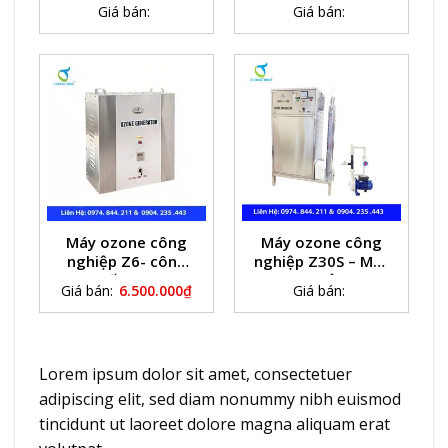
Z100S( 100g/h)
Ozone khử trùng
Giá bán:
Giá bán:
nước thải
Máy ozone công
Máy ozone công
nghiệp Z6- công
nghiệp Z30S – Máy
suất 6g/h
ozone khử trùng
Giá bán:
6.500.000
₫
Giá bán:
nước bể bơi
Lorem ipsum dolor sit amet, consectetuer
adipiscing elit, sed diam nonummy nibh euismod
tincidunt ut laoreet dolore magna aliquam erat