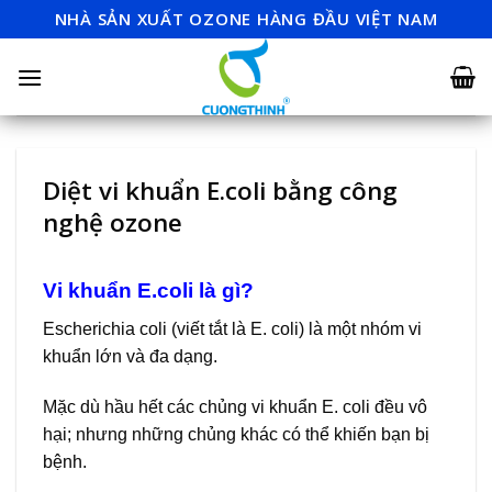
Skip
NHÀ SẢN XUẤT OZONE HÀNG ĐẦU VIỆT NAM
to
content
Diệt vi khuẩn E.coli bằng công
nghệ ozone
Vi khuẩn E.coli là gì?
Escherichia coli (viết tắt là E. coli) là một nhóm vi
khuẩn lớn và đa dạng.
Mặc dù hầu hết các chủng vi khuẩn E. coli đều vô
hại; nhưng những chủng khác có thể khiến bạn bị
bệnh.