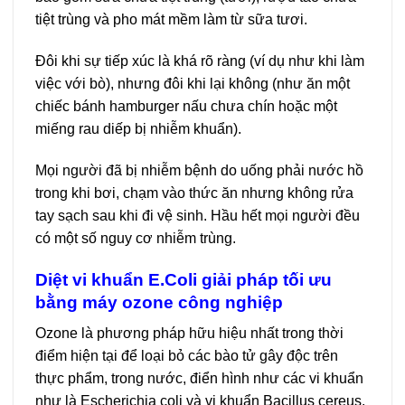
tiệt trùng và pho mát mềm làm từ sữa tươi.
Đôi khi sự tiếp xúc là khá rõ ràng (ví dụ như khi làm
việc với bò), nhưng đôi khi lại không (như ăn một
chiếc bánh hamburger nấu chưa chín hoặc một
miếng rau diếp bị nhiễm khuẩn).
Mọi người đã bị nhiễm bệnh do uống phải nước hồ
trong khi bơi, chạm vào thức ăn nhưng không rửa
tay sạch sau khi đi vệ sinh. Hầu hết mọi người đều
có một số nguy cơ nhiễm trùng
.
Diệt vi khuẩn E.Coli giải pháp tối ưu
bằng máy ozone công nghiệp
Ozone là phương pháp hữu hiệu nhất trong thời
điểm hiện tại để loại bỏ các bào tử gây độc trên
thực phẩm, trong nước, điển hình như các vi khuẩn
như là Escherichia coli và vi khuẩn Bacillus cereus.