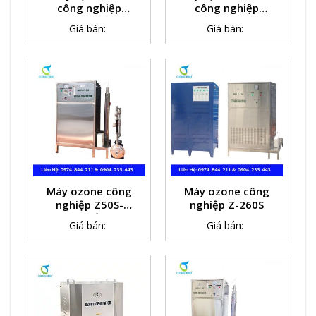
công nghiệp
công nghiệp
Z120S(120g/h)
Z100S( 100g/h)
Giá bán:
Giá bán:
Máy ozone công
Máy ozone công
nghiệp Z50S-
nghiệp Z-260S
Ozone khử trùng
Giá bán:
Giá bán:
nước thải