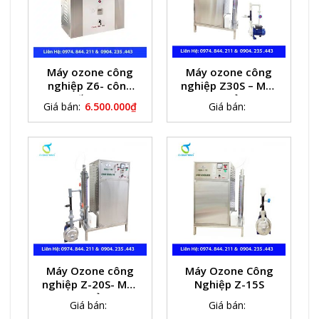
Máy ozone công
Máy ozone công
nghiệp Z6- công
nghiệp Z30S – Máy
suất 6g/h
ozone khử trùng
Giá bán:
6.500.000
₫
Giá bán:
nước bể bơi
Máy Ozone công
Máy Ozone Công
nghiệp Z-20S- Máy
Nghiệp Z-15S
Ozone khử trùng
Giá bán:
Giá bán:
nước