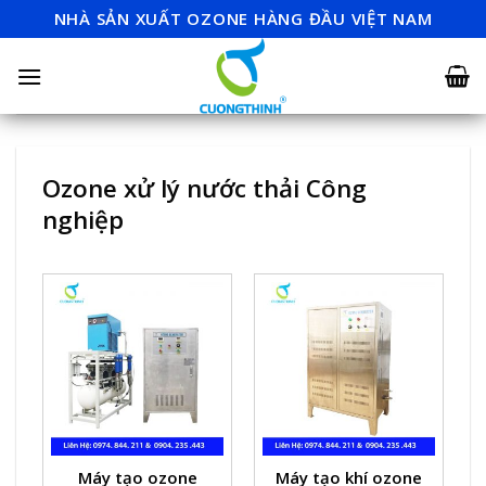
Skip
NHÀ SẢN XUẤT OZONE HÀNG ĐẦU VIỆT NAM
to
content
Ozone xử lý nước thải Công
nghiệp
Máy tạo ozone
Máy tạo khí ozone