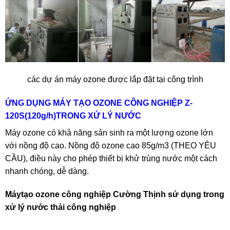
các dự án máy ozone được lắp đặt tại công trình
ỨNG DỤNG MÁY TẠO OZONE CÔNG NGHIỆP Z-
120S(120g/h)TRONG XỬ LÝ NƯỚC
Máy ozone có khả năng sản sinh ra một lượng ozone lớn
với nồng độ cao. Nồng độ ozone cao 85g/m3 (THEO YÊU
CẦU), điều này cho phép thiết bị khử trùng nước một cách
nhanh chóng, dễ dàng.
Máytạo ozone công nghiệp Cường Thịnh sử dụng trong
xử lý nước thải công nghiệp