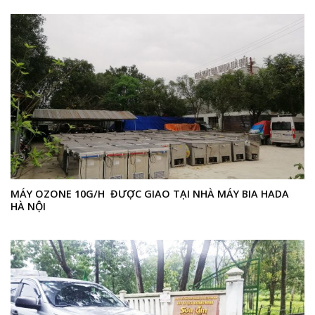
MÁY OZONE 10G/H ĐƯỢC GIAO TẠI NHÀ MÁY BIA HADA
HÀ NỘI