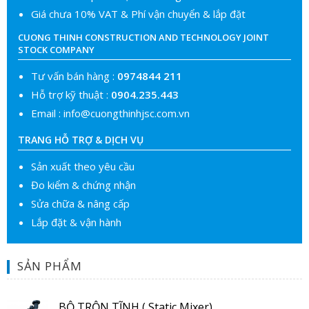
Giá chưa 10% VAT & Phí vận chuyển & lắp đặt
CUONG THINH CONSTRUCTION AND TECHNOLOGY JOINT
STOCK COMPANY
Tư vấn bán hàng :
0974844 211
Hỗ trợ kỹ thuật :
0904.235.443
Email :
info@cuongthinhjsc.com.vn
TRANG HỖ TRỢ & DỊCH VỤ
Sản xuất theo yêu cầu
Đo kiểm & chứng nhận
Sửa chữa & nâng cấp
Lắp đặt & vận hành
SẢN PHẨM
BỘ TRỘN TĨNH ( Static Mixer)