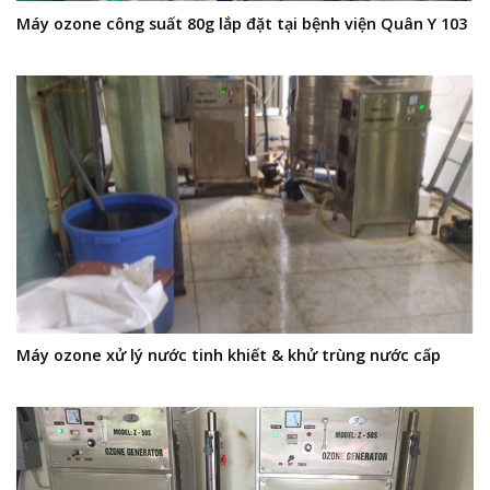
Máy ozone công suất 80g lắp đặt tại bệnh viện Quân Y 103
Máy ozone xử lý nước tinh khiết & khử trùng nước cấp