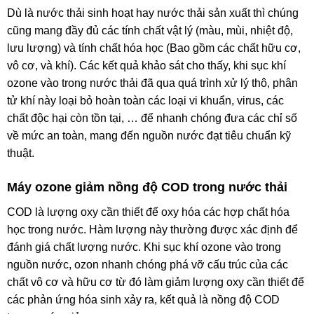
Dù là nước thải sinh hoạt hay nước thải sản xuất thì chúng
cũng mang đầy đủ các tính chất vật lý (màu, mùi, nhiệt độ,
lưu lượng) và tính chất hóa học (Bao gồm các chất hữu cơ,
vô cơ, và khí). Các kết quả khảo sát cho thấy, khi sục khí
ozone vào trong nước thải đã qua quá trình xử lý thô, phân
tử khí này loại bỏ hoàn toàn các loại vi khuẩn, virus, các
chất độc hại còn tồn tại, … để nhanh chóng đưa các chỉ số
về mức an toàn, mang đến nguồn nước đạt tiêu chuẩn kỹ
thuật.
Máy ozone giảm nồng độ COD trong nước thải
COD là lượng oxy cần thiết để oxy hóa các hợp chất hóa
học trong nước. Hàm lượng này thường được xác định để
đánh giá chất lượng nước. Khi sục khí ozone vào trong
nguồn nước, ozon nhanh chóng phá vỡ cấu trúc của các
chất vô cơ và hữu cơ từ đó làm giảm lượng oxy cần thiết để
các phản ứng hóa sinh xảy ra, kết quả là nồng độ COD