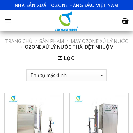
Skip
NHÀ SẢN XUẤT OZONE HÀNG ĐẦU VIỆT NAM
to
content
TRANG CHỦ
/
SẢN PHẨM
/
MÁY OZONE XỬ LÝ NƯỚC
/
OZONE XỬ LÝ NƯỚC THẢI DỆT NHUỘM
LỌC