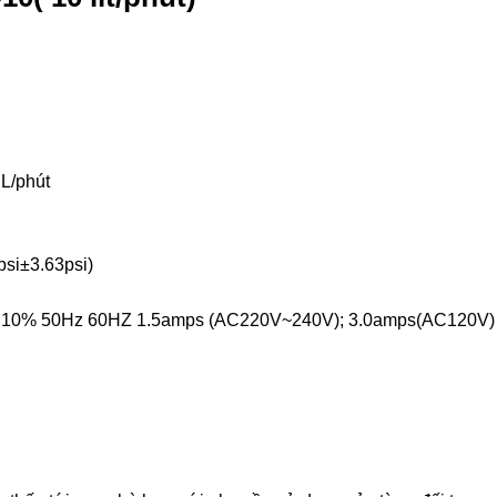
L/phút
psi±3.63psi)
 10% 50Hz 60HZ
1.5amps (AC220V~240V);
3.0amps(AC120V)