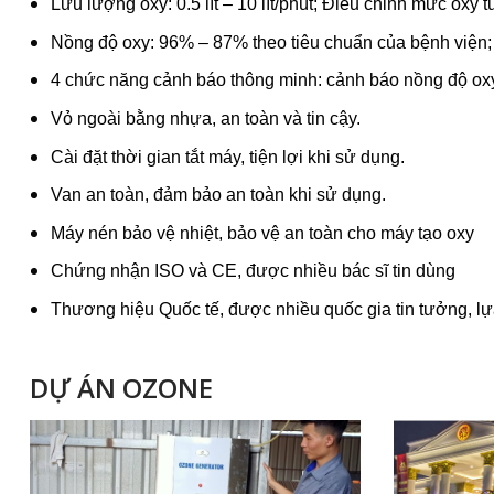
Lưu lượng oxy: 0.5 lít – 10 lít/phút; Điều chỉnh mức oxy
Nồng độ oxy: 96% – 87% theo tiêu chuẩn của bệnh viện;
4 chức năng cảnh báo thông minh: cảnh báo nồng độ oxy th
Vỏ ngoài bằng nhựa, an toàn và tin cậy.
Cài đặt thời gian tắt máy, tiện lợi khi sử dụng.
Van an toàn, đảm bảo an toàn khi sử dụng.
Máy nén bảo vệ nhiệt, bảo vệ an toàn cho máy tạo oxy
Chứng nhận ISO và CE, được nhiều bác sĩ tin dùng
Thương hiệu Quốc tế, được nhiều quốc gia tin tưởng, lự
DỰ ÁN OZONE