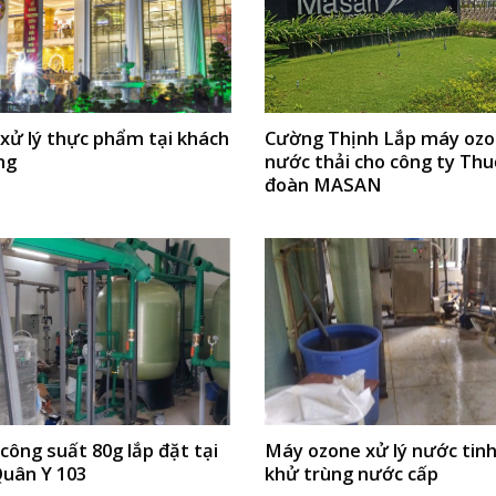
xử lý thực phẩm tại khách
Cường Thịnh Lắp máy ozo
ng
nước thải cho công ty Thu
đoàn MASAN
ông suất 80g lắp đặt tại
Máy ozone xử lý nước tinh
Quân Y 103
khử trùng nước cấp