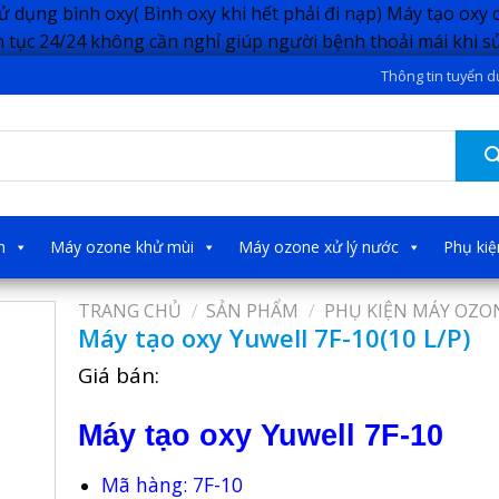
sử dụng bình oxy( Bình oxy khi hết phải đi nạp) Máy tạo oxy c
 tục 24/24 không cần nghỉ giúp người bệnh thoải mái khi 
Thông tin tuyển 
h
Máy ozone khử mùi
Máy ozone xử lý nước
Phụ ki
TRANG CHỦ
/
SẢN PHẨM
/
PHỤ KIỆN MÁY OZO
Máy tạo oxy Yuwell 7F-10(10 L/P)
Giá bán:
Máy tạo oxy Yuwell 7F-10
Mã hàng: 7F-10