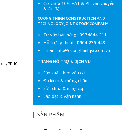
Giá chưa 10% VAT & Phí vận chuyển
& lắp đặt
CUONG THINH CONSTRUCTION AND
TECHNOLOGY JOINT STOCK COMPANY
Tư vấn bán hàng :
0974844 211
Hỗ trợ kỹ thuật :
0904.235.443
Email :
info@cuongthinhjsc.com.vn
TRANG HỖ TRỢ & DỊCH VỤ
 oxy 7F-10
Sản xuất theo yêu cầu
Đo kiểm & chứng nhận
Sửa chữa & nâng cấp
Lắp đặt & vận hành
SẢN PHẨM