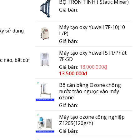
BỘ TRỘN TĨNH ( Static Mixer)
Giá bán:
Máy tạo oxy Yuwell 7F-10(10
oxy sử dụng
L/P)
Giá bán:
Máy tạo oxy Yuwell 5 lít/Phút
7F-5D
úc nào, bất cứ
Giá bán:
18.000.000
₫
13.500.000
₫
Bộ cân bằng Ozone chống
nước trào ngược vào máy
ozone
Giá bán:
Máy tạo ozone công nghiệp
Z120S(120g/h)
Giá bán: