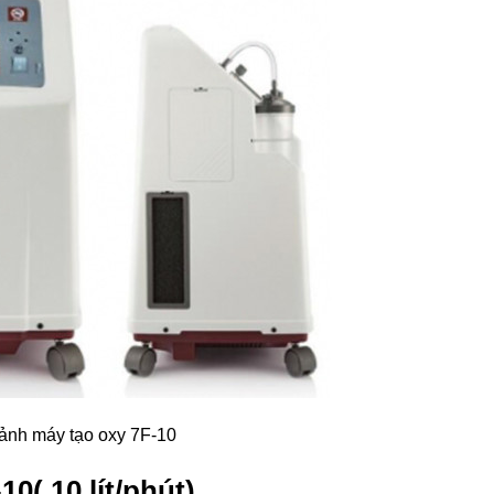
ảnh máy tạo oxy 7F-10
0( 10 lít/phút)