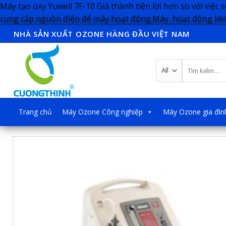
Máy tạo oxy Yuwell 7F-10 Giá thành tiện lợi hơn so với việc 
cung cấp nguồn điện để máy hoạt động.Máy hoạt động liên
NHÀ SẢN XUẤT OZONE HÀNG ĐẦU VIỆT NAM
Tìm
kiếm:
Trang chủ
Máy Ozone Công nghiệp
Máy Ozone gia đìn