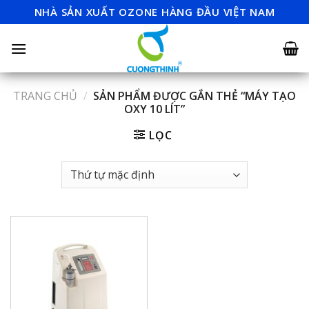
Skip
NHÀ SẢN XUẤT OZONE HÀNG ĐẦU VIỆT NAM
to
content
TRANG CHỦ
/
SẢN PHẨM ĐƯỢC GẮN THẺ “MÁY TẠO
OXY 10 LÍT”
LỌC