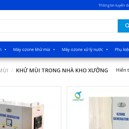
Thông tin tuyển 
h
Máy ozone khử mùi
Máy ozone xử lý nước
Phụ ki
MÙI
/
KHỬ MÙI TRONG NHÀ KHO XƯỞNG
Hiển t