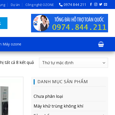
0974 844 211
dụng
Dự án
Công nghệ OZONE
ện Máy ozone
hị tất cả 8 kết quả
DANH MỤC SẢN PHẨM
Chưa phân loại
Máy khử trùng không khí