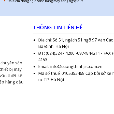
Đo Kiểm Nồng độ ozone bằng máy công nghệ đức
THÔNG TIN LIÊN HỆ
Địa chỉ: Số 51, ngách 51 ngõ 97 Văn Cao,
Ba Đình, Hà Nội
ĐT: (024)3247 4200 -0974844211 - FAX: 
4153
 chuyên sản
Email: info@cuongthinhjsc.com.vn
hiết bị máy
Mã số thuế: 0105353468 Cấp bởi sở kế 
vấn thiết kế
tư TP. Hà Nội
iệp hàng đầu