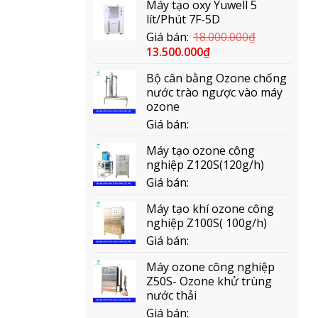
Máy tạo oxy Yuwell 5
lít/Phút 7F-5D
Giá bán:
18.000.000
₫
13.500.000
₫
Bộ cân bằng Ozone chống
nước trào ngược vào máy
ozone
Giá bán:
Máy tạo ozone công
nghiệp Z120S(120g/h)
Giá bán:
Máy tạo khí ozone công
nghiệp Z100S( 100g/h)
Giá bán:
Máy ozone công nghiệp
Z50S- Ozone khử trùng
nước thải
Giá bán: