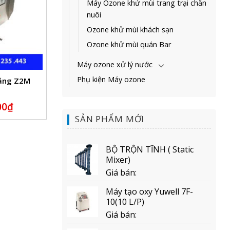
Máy Ozone khử mùi trang trại chăn
nuôi
Ozone khử mùi khách sạn
Ozone khử mùi quán Bar
Máy ozone xử lý nước
Phụ kiện Máy ozone
năng Z2M
00
₫
SẢN PHẨM MỚI
BỘ TRỘN TĨNH ( Static
Mixer)
Giá bán:
Máy tạo oxy Yuwell 7F-
10(10 L/P)
Giá bán: