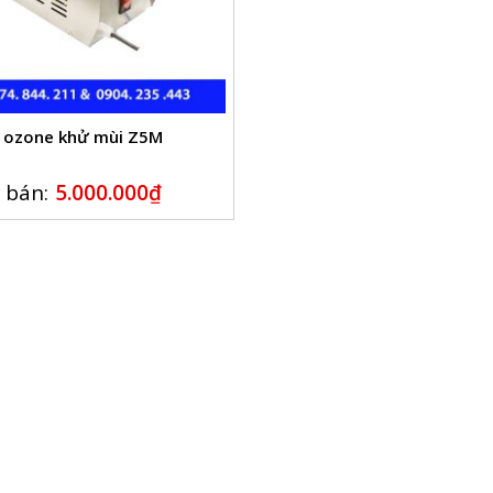
 ozone khử mùi Z5M
 bán:
5.000.000
₫