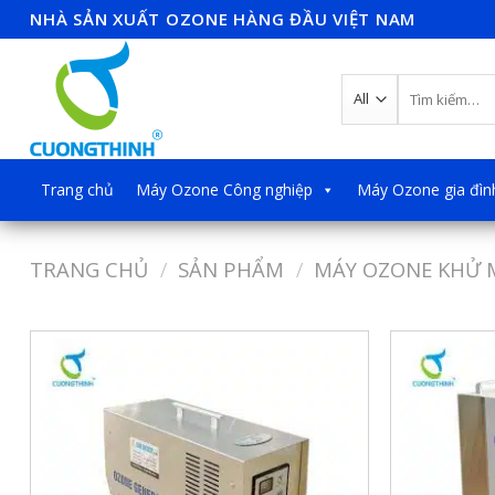
Skip
NHÀ SẢN XUẤT OZONE HÀNG ĐẦU VIỆT NAM
to
content
Tìm
kiếm:
Trang chủ
Máy Ozone Công nghiệp
Máy Ozone gia đìn
TRANG CHỦ
/
SẢN PHẨM
/
MÁY OZONE KHỬ 