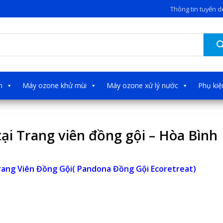
Thông tin tuyển 
h
Máy ozone khử mùi
Máy ozone xử lý nước
Phụ ki
ại Trang viên đồng gội – Hòa Bình
rang Viên Đồng Gội( Pandona Đồng Gội Ecoretreat)