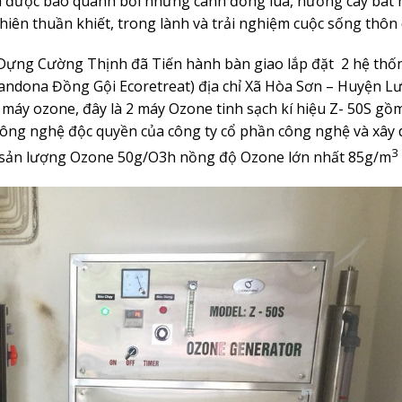
à được bao quanh bởi những cánh đồng lúa, nương cây bát 
nhiên thuần khiết, trong lành và trải nghiệm cuộc sống thôn 
 Dựng Cường Thịnh đã Tiến hành bàn giao lắp đặt 2 hệ th
andona Đồng Gội Ecoretreat) địa chỉ Xã Hòa Sơn – Huyện L
2 máy ozone, đây là 2 máy Ozone tinh sạch kí hiệu Z- 50S gồ
ng nghệ độc quyền của công ty cổ phần công nghệ và xây
 sản lượng Ozone 50g/O3h nồng độ Ozone lớn nhất 85g/m