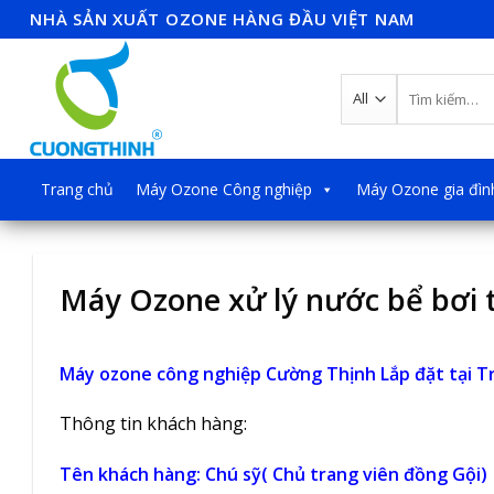
Skip
NHÀ SẢN XUẤT OZONE HÀNG ĐẦU VIỆT NAM
to
content
Tìm
kiếm:
Trang chủ
Máy Ozone Công nghiệp
Máy Ozone gia đìn
Máy Ozone xử lý nước bể bơi t
Máy ozone công nghiệp Cường Thịnh Lắp đặt tại T
Thông tin khách hàng:
Tên khách hàng: Chú sỹ( Chủ trang viên đồng Gội)