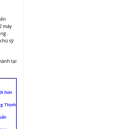
iến
 2 máy
ng .
 chú sỹ
hành tại
ới hơn
ng Thịnh
uẩn