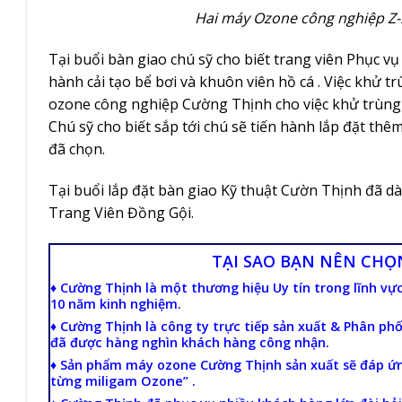
Hai máy Ozone công nghiệp Z-5
Tại buổi bàn giao chú sỹ cho biết trang viên Phục vụ
hành cải tạo bể bơi và khuôn viên hồ cá . Việc khử 
ozone công nghiệp Cường Thịnh cho việc khử trùng 
Chú sỹ cho biết sắp tới chú sẽ tiến hành lắp đặt th
đã chọn.
Tại buổi lắp đặt bàn giao Kỹ thuật Cườn Thịnh đã d
Trang Viên Đồng Gội.
TẠI SAO BẠN NÊN CH
♦ Cường Thịnh là một thương hiệu Uy tín trong lĩnh vự
10 năm kinh nghiệm.
♦ Cường Thịnh là công ty trực tiếp sản xuất & Phân ph
đã được hàng nghìn khách hàng công nhận.
♦ Sản phẩm máy ozone Cường Thịnh sản xuất sẽ đáp ứn
từng miligam Ozone” .