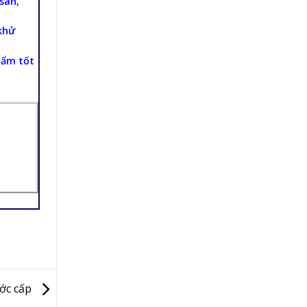
san,
khử
hẩm tốt
ước cấp