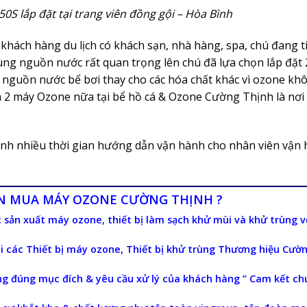
0S lắp đặt tại trang viên đồng gội – Hòa Bình
 khách hàng du lịch có khách sạn, nhà hàng, spa, chú đang t
trùng nguồn nước rất quan trọng lên chú đã lựa chọn lắp đặt
nguồn nước bể bơi thay cho các hóa chất khác vì ozone khô
êm 2 máy Ozone nữa tại bể hồ cá & Ozone Cường Thịnh là nơi
ành nhiều thời gian hướng dẫn vận hành cho nhân viên vận 
ỌN MUA MÁY OZONE CƯỜNG THỊNH ?
c sản xuất máy ozone, thiết bị làm sạch khử mùi và khử trùng v
ối các Thiết bị máy ozone, Thiết bị khử trùng Thương hiệu Cườ
g đúng mục đích & yêu cầu xử lý của khách hàng ” Cam kết ch