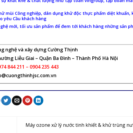
i sự khắt khe & chất lượng như tập toàn vingroup, tập đoàn ma
Khử mùi Công nghiệp, dân dụng khử độc thực phẩm diệt khuẩn, 
eo yêu Cầu khách hàng
 nghệ mới, tối ưu sản phẩm để đem tới khách hàng những sản p
ng nghệ và xây dựng Cường Thịnh
ường Liễu Giai – Quận Ba Đình – Thành Phố Hà Nội
974 844 211 – 0904 235 443
fo@cuongthinhjsc.com.vn
Máy ozone xử lý nước tinh khiết & khử trùng n