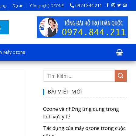
0974 844 211
dụng
Dự án
Công nghệ OZONE
ện Máy ozone
BÀI VIẾT MỚI
Ozone và những ứng dụng trong
lĩnh vực y tế
Tác dụng của máy ozone trong cuộc
sống