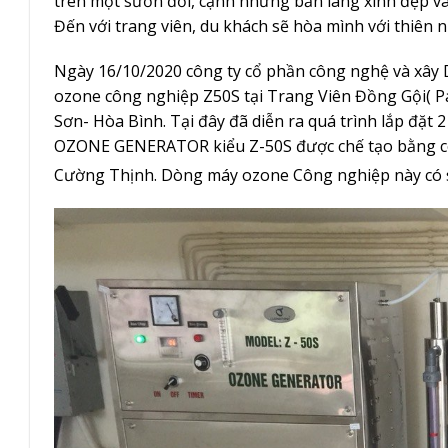
trên một sườn đồi, cạnh những bản làng xinh đẹp v
Đến với trang viên, du khách sẽ hòa mình với thiên 
Ngày 16/10/2020 công ty cổ phần công nghệ và xây
ozone công nghiệp Z50S tại Trang Viên Đồng Gội( P
Sơn- Hòa Bình. Tại đây đã diễn ra quá trình lắp đặt 
OZONE GENERATOR kiểu Z-50S được chế tạo bằng cô
Cường Thịnh. Dòng máy ozone Công nghiệp này có