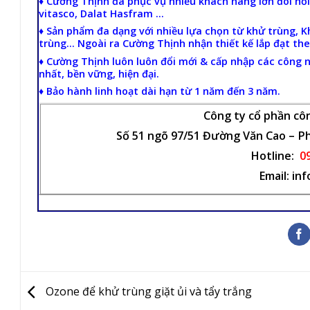
♦ Cường Thịnh đã phục vụ nhiều khách hàng lớn đòi hỏ
vitasco, Dalat Hasfram …
♦ Sản phẩm đa dạng với nhiều lựa chọn từ khử trùng, 
trùng… Ngoài ra Cường Thịnh nhận thiết kế lắp đạt th
♦ Cường Thịnh luôn luôn đổi mới & cấp nhập các công
nhất, bền vững, hiện đại.
♦ Bảo hành linh hoạt dài hạn từ 1 năm đến 3 năm.
Công ty cổ phần cô
Số 51 ngõ 97/51 Đường Văn Cao – Ph
Hotline:
0
Email: in
Ozone để khử trùng giặt ủi và tẩy trắng