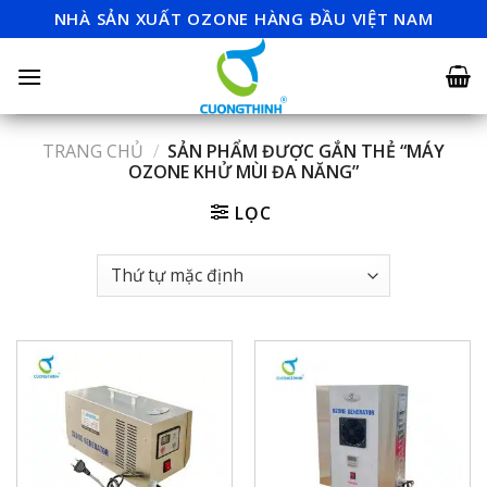
Skip
NHÀ SẢN XUẤT OZONE HÀNG ĐẦU VIỆT NAM
to
content
TRANG CHỦ
/
SẢN PHẨM ĐƯỢC GẮN THẺ “MÁY
OZONE KHỬ MÙI ĐA NĂNG”
LỌC