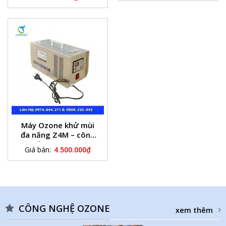
Máy Ozone khử mùi
đa năng Z4M – công
suất ozone 4g/h
Giá bán:
4.500.000
₫
CÔNG NGHỆ OZONE
xem thêm