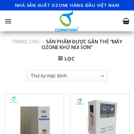
Skip
NHÀ SẢN XUẤT OZONE HÀNG ĐẦU VIỆT NAM
to
content
TRANG CHỦ
/
SẢN PHẨM ĐƯỢC GẮN THẺ “MÁY
OZONE KHỬ NÙI SƠN”
LỌC