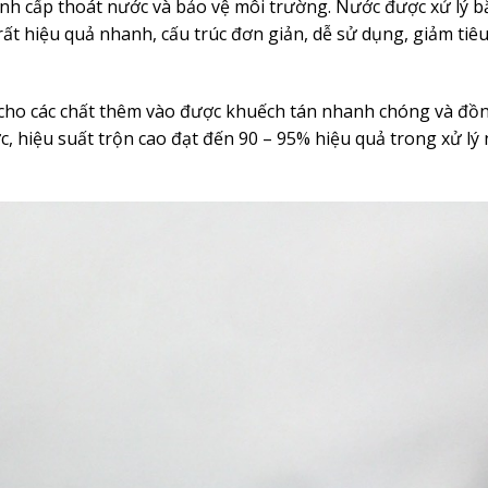
rình cấp thoát nước và bảo vệ môi trường. Nước được xử lý b
 rất hiệu quả nhanh, cấu trúc đơn giản, dễ sử dụng, giảm tiê
m cho các chất thêm vào được khuếch tán nhanh chóng và đồ
, hiệu suất trộn cao đạt đến 90 – 95% hiệu quả trong xử lý 