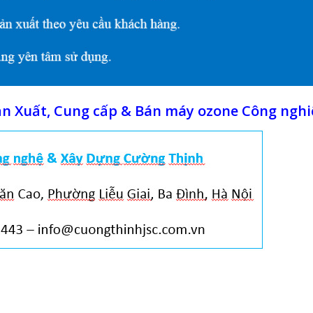
ản Xuất, Cung cấp & Bán máy ozone Công ngh