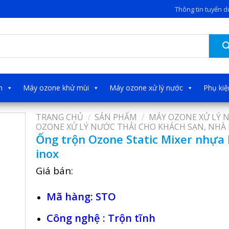
Thông tin tuyển 
h
Máy ozone khử mùi
Máy ozone xử lý nước
Phụ ki
TRANG CHỦ
/
SẢN PHẨM
/
MÁY OZONE XỬ LÝ 
OZONE XỬ LÝ NƯỚC THẢI CHO KHÁCH SẠN, NHÀ
Ống trộn Ozone Static Mixer nhựa 
inox
Giá bán:
Mã hàng: STO
Công nghệ : Trộn tĩnh