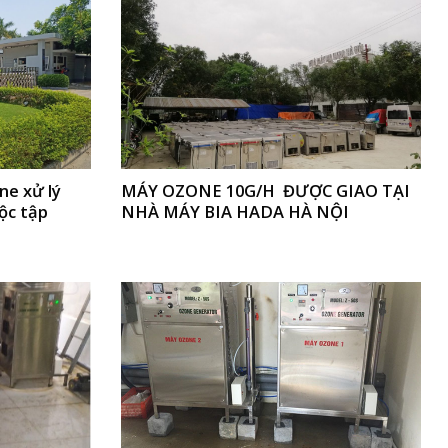
ne xử lý
MÁY OZONE 10G/H ĐƯỢC GIAO TẠI
ộc tập
NHÀ MÁY BIA HADA HÀ NỘI