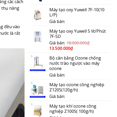
ằng các cách
u thụ năng
Máy tạo oxy Yuwell 7F-10(10
L/P)
Giá bán:
ng đều vào
Máy tạo oxy Yuwell 5 lít/Phút
nước là rất
7F-5D
Giá bán:
18.000.000
₫
13.500.000
₫
Bộ cân bằng Ozone chống
nước trào ngược vào máy
ozone
Giá bán:
Máy tạo ozone công nghiệp
Z120S(120g/h)
Giá bán:
Máy tạo khí ozone công
nghiệp Z100S( 100g/h)