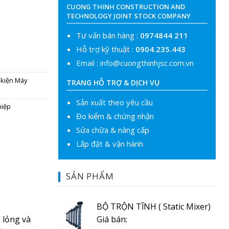
CUONG THINH CONSTRUCTION AND
TECHNOLOGY JOINT STOCK COMPANY
Tư vấn bán hàng :
0974844 211
Hỗ trợ kỹ thuật :
0904.235.443
Email :
info@cuongthinhjsc.com.vn
 kiện Máy
TRANG HỖ TRỢ & DỊCH VỤ
Sản xuất theo yêu cầu
hiệp
Đo kiểm & chứng nhận
Sửa chữa & nâng cấp
Lắp đặt & vận hành
SẢN PHẨM
BỘ TRỘN TĨNH ( Static Mixer)
o lỏng và
Giá bán: