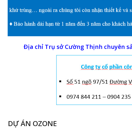
Địa chỉ Trụ sở Cường Thịnh chuyên s
DỰ ÁN OZONE