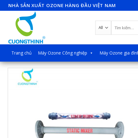
Skip
NHÀ SẢN XUẤT OZONE HÀNG ĐẦU VIỆT NAM
to
content
Tìm
kiếm:
Trang chủ
Máy Ozone Công nghiệp
Máy Ozone gia đìn