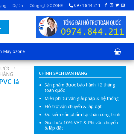
0974 844 211
dụng
Dự án
Công nghệ OZONE
ện Máy ozone
NƯỚC
/
CHÍNH SÁCH BÁN HÀNG
 HÀNG
PVC lá
Sản phẩm được bảo hành 12 tháng
toàn quốc
Miễn phí tư vấn giải pháp & hệ thống
Hỗ trợ vận chuyển & lắp đặt
Đo kiểm sản phẩm tại chân công trình
Giá chưa 10% VAT & Phí vận chuyển
& lắp đặt