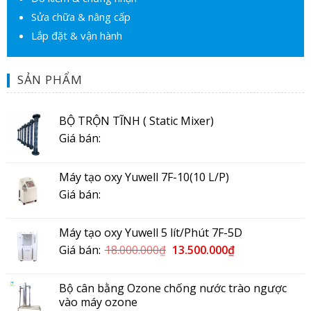
Sửa chữa & nâng cấp
Lắp đặt & vận hành
SẢN PHẨM
BỘ TRỘN TĨNH ( Static Mixer)
Giá bán:
Máy tạo oxy Yuwell 7F-10(10 L/P)
Giá bán:
Máy tạo oxy Yuwell 5 lít/Phút 7F-5D
Giá bán:
18.000.000
₫
13.500.000
₫
Bộ cân bằng Ozone chống nước trào ngược
vào máy ozone