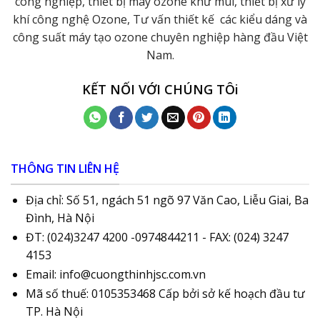
công nghiệp, thiết bị máy ozone khử mùi, thiết bị xử lý
khí công nghệ Ozone, Tư vấn thiết kế các kiểu dáng và
công suất máy tạo ozone chuyên nghiệp hàng đầu Việt
Nam.
KẾT NỐI VỚI CHÚNG TÔi
THÔNG TIN LIÊN HỆ
Địa chỉ: Số 51, ngách 51 ngõ 97 Văn Cao, Liễu Giai, Ba
Đình, Hà Nội
ĐT: (024)3247 4200 -0974844211 - FAX: (024) 3247
4153
Email: info@cuongthinhjsc.com.vn
Mã số thuế: 0105353468 Cấp bởi sở kế hoạch đầu tư
TP. Hà Nội