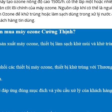
áy tạo ozone nồng độ cao 150G/h. có thể lắp một hoặc nhiề
n cốt lõi chính của máy ozone. Nguồn cấp khí có thể là ng
n Ozone để khử trùng hoặc làm sạch dùng trong xử lý nước 
hách hàng tin dùng.