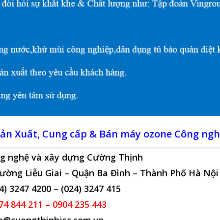
sản Xuất, Cung cấp & Bán máy ozone Công ngh
ng nghệ và xây dựng Cường Thịnh
ường Liễu Giai – Quận Ba Đình – Thành Phố Hà Nội
24) 3247 4200 – (024) 3247 415
74 844 211 – 0904 235 443
fo@cuongthinhjsc.com.vn