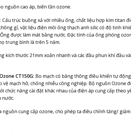
o nguồn cao áp, biến tần ozone
.
: Cấu trúc buồng xả với nhiều ống, chất liệu hợp kim titan đ
ông gỉ, vật liệu điện môi ống thạch anh silic có độ tinh khi
n. Ống được làm mát bằng nước. Đặc tính của ống phóng oz
thọ trung bình là trên 5 năm.
ng kích thước 21mm xoắn nhanh và các đầu phun khí đầu và
n Ozone CT150G:
Bo mạch có băng thông điều khiển tự động/
o vệ mạch hở, chống nhiễu công nghiệp. Bộ nguồn Ozone đư
ới chức năng cài đặt khác nhau của điện áp cung cấp theo y
m nước.
ra nguồn cung cấp ozone, cho phép ta điều chỉnh tăng/ giả