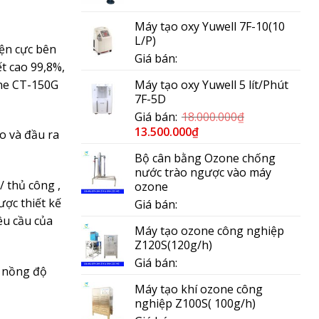
Máy tạo oxy Yuwell 7F-10(10
L/P)
iện cực bên
Giá bán:
ết cao 99,8%,
one CT-150G
Máy tạo oxy Yuwell 5 lít/Phút
7F-5D
Giá bán:
18.000.000
₫
13.500.000
₫
o và đầu ra
Bộ cân bằng Ozone chống
nước trào ngược vào máy
 thủ công ,
ozone
ợc thiết kế
Giá bán:
êu cầu của
Máy tạo ozone công nghiệp
Z120S(120g/h)
Giá bán:
m nồng độ
Máy tạo khí ozone công
nghiệp Z100S( 100g/h)