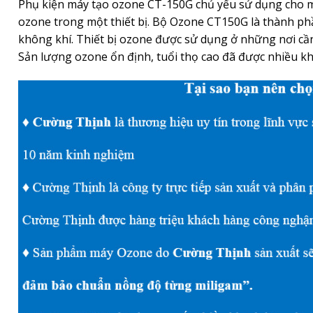
Phụ kiện máy tạo ozone CT-150G chủ yếu sử dụng cho m
ozone trong một thiết bị. Bộ Ozone CT150G là thành phầ
không khí. Thiết bị ozone được sử dụng ở những nơi cầ
Sản lượng ozone ổn định, tuổi thọ cao đã được nhiều k