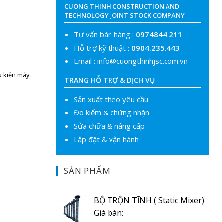
CUONG THINH CONSTRUCTION AND
TECHNOLOGY JOINT STOCK COMPANY
Tư vấn bán hàng :
0974844 211
Hỗ trợ kỹ thuật :
0904.235.443
Email :
info@cuongthinhjsc.com.vn
 kiện máy
TRANG HỖ TRỢ & DỊCH VỤ
Sản xuất theo yêu cầu
Đo kiểm & chứng nhận
Sửa chữa & nâng cấp
Lắp đặt & vận hành
SẢN PHẨM
BỘ TRỘN TĨNH ( Static Mixer)
Giá bán: