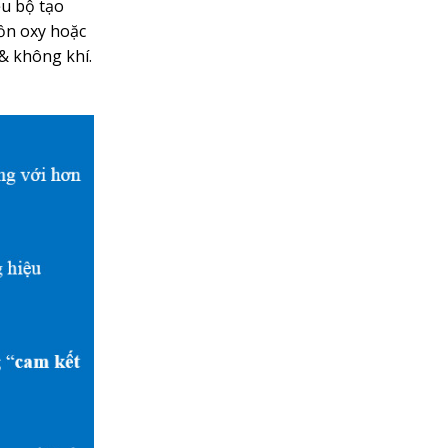
u bộ tạo
uồn oxy hoặc
& không khí.