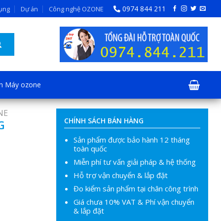
0974 844 211
dụng
Dự án
Công nghệ OZONE
ện Máy ozone
NE
CHÍNH SÁCH BÁN HÀNG
G
Sản phẩm được bảo hành 12 tháng
toàn quốc
Miễn phí tư vấn giải pháp & hệ thống
Hỗ trợ vận chuyển & lắp đặt
Đo kiểm sản phẩm tại chân công trình
Giá chưa 10% VAT & Phí vận chuyển
& lắp đặt