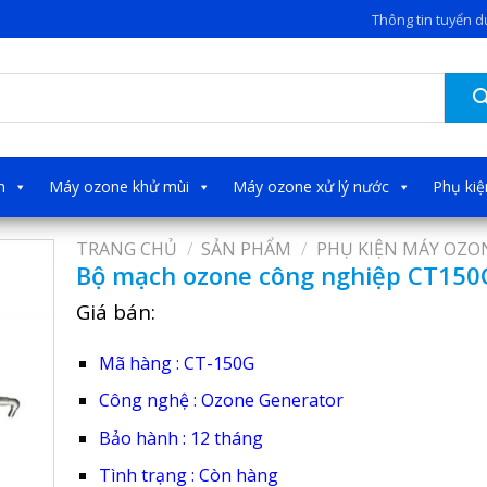
Thông tin tuyển 
h
Máy ozone khử mùi
Máy ozone xử lý nước
Phụ ki
TRANG CHỦ
/
SẢN PHẨM
/
PHỤ KIỆN MÁY OZO
Bộ mạch ozone công nghiệp CT150
Giá bán:
Mã hàng : CT-150G
Công nghệ : Ozone Generator
Bảo hành : 12 tháng
Tình trạng : Còn hàng