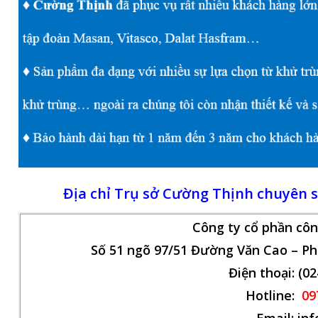
Địa chỉ Trụ sở Cường Thịnh chuyên 
Công ty cổ phần cô
Số 51 ngõ 97/51 Đường Văn Cao – Ph
Điện thoại: (0
Hotline:
09
Email: in