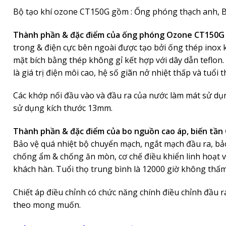
Bộ tạo khí ozone CT150G gồm : Ống phóng thạch anh, B
Thành phần & đặc điểm của ống phóng Ozone CT150G
trong & điện cực bên ngoài được tạo bởi ống thép inox kh
mặt bích bằng thép không gỉ kết hợp với dây dẫn teflo
là giá trị điện môi cao, hệ số giãn nở nhiệt thấp và tuổi 
Các khớp nối đầu vào và đầu ra của nước làm mát sử dụ
sử dụng kích thước 13mm.
Thành phần & đặc điểm của bo nguồn cao áp, biến tầ
Bảo vệ quá nhiệt bộ chuyển mạch, ngắt mạch đầu ra, bả
chống ẩm & chống ăn mòn, cơ chế điều khiển linh hoạt v
khách hàn. Tuổi thọ trung bình là 12000 giờ không thấ
Chiết áp điều chỉnh có chức năng chính điều chỉnh đầu 
theo mong muốn.