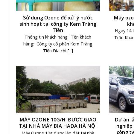
Sử dụng Ozone để xử lý nước
Máy ozo
sinh hoạt tại công ty Kem Tràng
kh
Tiền
Ngày 14 t
Thông tin khách hàng: Tên khách
Trần Khán
hàng: Công ty cổ phần Kem Tràng
Tiền Địa chỉ [...]
MÁY OZONE 10G/H ĐƯỢC GIAO
Dự án l
TẠI NHÀ MÁY BIA HADA HÀ NỘI
nghiệp 
công t
Máy Ozone 10g được lắp đặt tại nhà