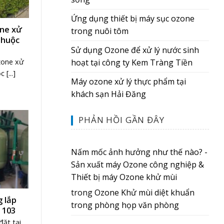
Ứng dụng thiết bị máy sục ozone
ne xử
trong nuôi tôm
Thuộc
Sử dụng Ozone để xử lý nước sinh
hoạt tại công ty Kem Tràng Tiền
zone xử
[...]
Máy ozone xử lý thực phẩm tại
khách sạn Hải Đăng
PHẢN HỒI GẦN ĐÂY
Nấm mốc ảnh hưởng như thế nào? -
Sản xuất máy Ozone công nghiệp &
Thiết bị máy Ozone khử mùi
trong
Ozone Khử mùi diệt khuẩn
 lắp
trong phòng họp văn phòng
 103
ặt tại