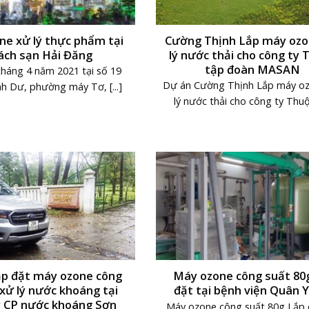
ne xử lý thực phẩm tại
Cường Thịnh Lắp máy ozo
ách sạn Hải Đăng
lý nước thải cho công ty 
tập đoàn MASAN
háng 4 năm 2021 tại số 19
Dự án Cường Thịnh Lắp máy o
h Dư, phường máy Tơ, [...]
lý nước thải cho công ty Thuộc 
ắp đặt máy ozone công
Máy ozone công suất 80g
xử lý nước khoáng tại
đặt tại bệnh viện Quân Y
y CP nước khoáng Sơn
Máy ozone công suất 80g Lắp đ