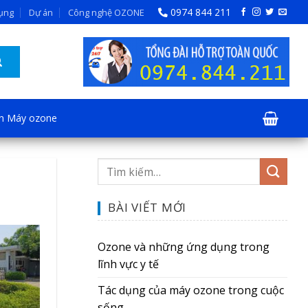
0974 844 211
dụng
Dự án
Công nghệ OZONE
ện Máy ozone
BÀI VIẾT MỚI
Ozone và những ứng dụng trong
lĩnh vực y tế
Tác dụng của máy ozone trong cuộc
sống