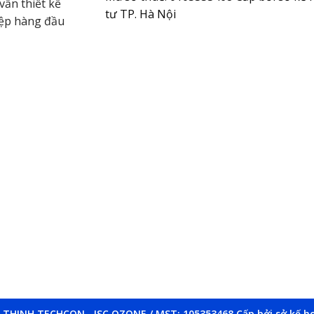
vấn thiết kế
tư TP. Hà Nội
iệp hàng đầu
THINH TECHCON., JSC OZONE / MST: 105353468 Cấp bởi sở kế ho