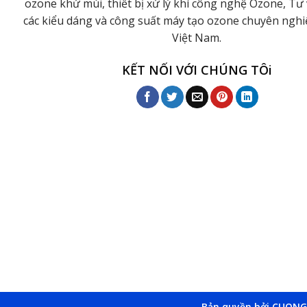
ozone khử mùi, thiết bị xử lý khí công nghệ Ozone, Tư 
các kiểu dáng và công suất máy tạo ozone chuyên ngh
Việt Nam.
KẾT NỐI VỚI CHÚNG TÔi
Bản quyền bởi CUONG 