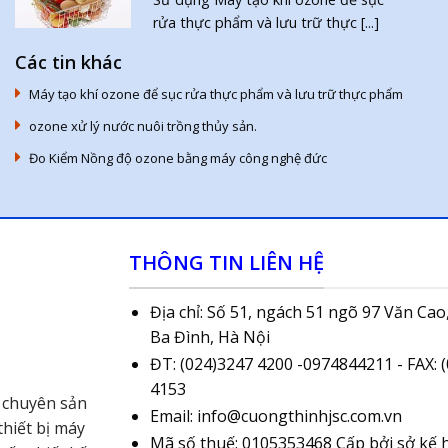
rửa thực phẩm và lưu trữ thực [...]
Các tin khác
Máy tạo khí ozone để sục rửa thực phẩm và lưu trữ thực phẩm
ozone xử lý nước nuôi trồng thủy sản.
Đo Kiểm Nồng độ ozone bằng máy công nghệ đức
THÔNG TIN LIÊN HỆ
Địa chỉ: Số 51, ngách 51 ngõ 97 Văn Cao,
Ba Đình, Hà Nội
ĐT: (024)3247 4200 -0974844211 - FAX: 
4153
 chuyên sản
Email: info@cuongthinhjsc.com.vn
hiết bị máy
Mã số thuế: 0105353468 Cấp bởi sở kế 