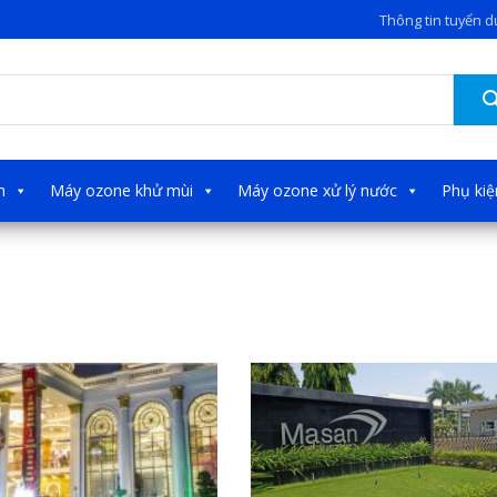
Thông tin tuyển 
h
Máy ozone khử mùi
Máy ozone xử lý nước
Phụ ki