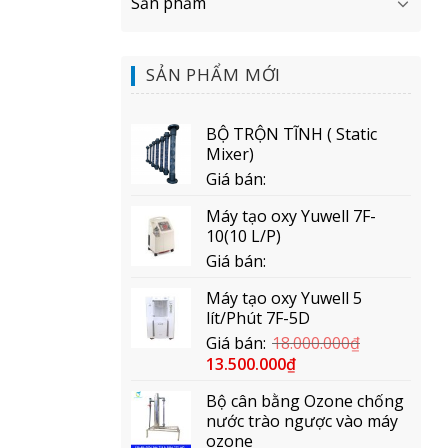
Sản phẩm
SẢN PHẨM MỚI
BỘ TRỘN TĨNH ( Static
Mixer)
Giá bán:
Máy tạo oxy Yuwell 7F-
10(10 L/P)
Giá bán:
Máy tạo oxy Yuwell 5
lít/Phút 7F-5D
Giá bán:
18.000.000
₫
13.500.000
₫
Bộ cân bằng Ozone chống
nước trào ngược vào máy
ozone