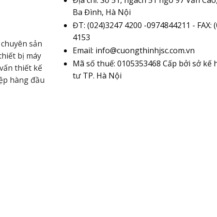
Ba Đình, Hà Nội
ĐT: (024)3247 4200 -0974844211 - FAX: 
4153
 chuyên sản
Email: info@cuongthinhjsc.com.vn
hiết bị máy
Mã số thuế: 0105353468 Cấp bởi sở kế 
vấn thiết kế
tư TP. Hà Nội
iệp hàng đầu