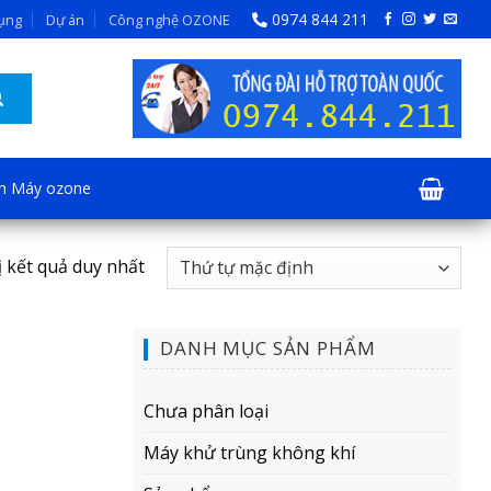
0974 844 211
dụng
Dự án
Công nghệ OZONE
ện Máy ozone
ị kết quả duy nhất
DANH MỤC SẢN PHẨM
Chưa phân loại
Máy khử trùng không khí