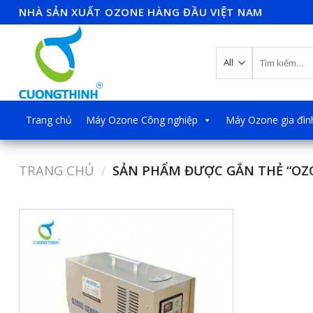
Skip
NHÀ SẢN XUẤT OZONE HÀNG ĐẦU VIỆT NAM
to
content
Tìm
kiếm:
Trang chủ
Máy Ozone Công nghiệp
Máy Ozone gia đìn
TRANG CHỦ
/
SẢN PHẨM ĐƯỢC GẮN THẺ “OZO