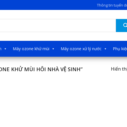
Thông tin tuyển 
h
Máy ozone khử mùi
Máy ozone xử lý nước
Phụ ki
NE KHỬ MÙI HÔI NHÀ VỆ SINH”
Hiển th