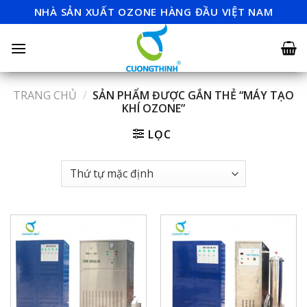
Skip
NHÀ SẢN XUẤT OZONE HÀNG ĐẦU VIỆT NAM
to
content
TRANG CHỦ
/
SẢN PHẨM ĐƯỢC GẮN THẺ “MÁY TẠO
KHÍ OZONE”
LỌC