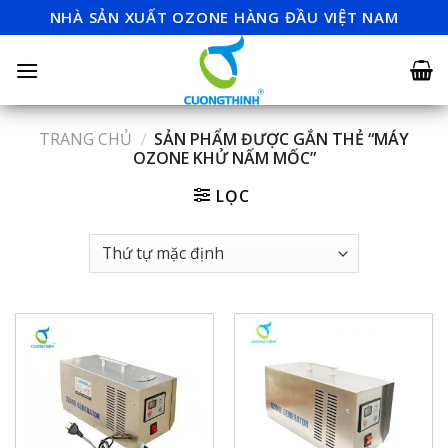
Skip
NHÀ SẢN XUẤT OZONE HÀNG ĐẦU VIỆT NAM
to
content
TRANG CHỦ
/
SẢN PHẨM ĐƯỢC GẮN THẺ “MÁY
OZONE KHỬ NẤM MỐC”
LỌC