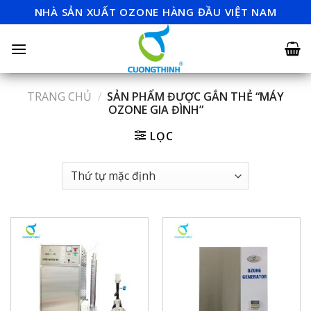
Skip
NHÀ SẢN XUẤT OZONE HÀNG ĐẦU VIỆT NAM
to
content
TRANG CHỦ
/
SẢN PHẨM ĐƯỢC GẮN THẺ “MÁY
OZONE GIA ĐÌNH”
LỌC