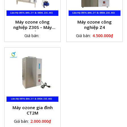
Máy ozone công
Máy ozone công
nghiệp Z30S – Máy
nghiệp Z4
ozone khử trùng
Giá bán:
Giá bán:
4.500.000
₫
nước bể bơi
Máy ozone gia đình
CT2M
Giá bán:
2.000.000
₫