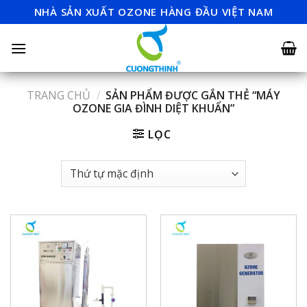
Skip
NHÀ SẢN XUẤT OZONE HÀNG ĐẦU VIỆT NAM
to
content
TRANG CHỦ
/
SẢN PHẨM ĐƯỢC GẮN THẺ “MÁY
OZONE GIA ĐÌNH DIỆT KHUẨN”
LỌC