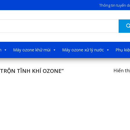
Thông tin tuyển 
h
Máy ozone khử mùi
Máy ozone xử lý nước
Phụ ki
TRỘN TĨNH KHÍ OZONE”
Hiển th