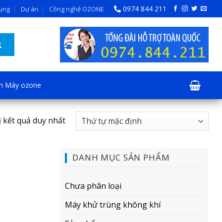
0974 844 211
dụng
Dự án
Công nghệ OZONE
ện Máy ozone
ị kết quả duy nhất
DANH MỤC SẢN PHẨM
Chưa phân loại
Máy khử trùng không khí