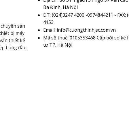
Ba Đình, Hà Nội
ĐT: (024)3247 4200 -0974844211 - FAX: 
4153
 chuyên sản
Email: info@cuongthinhjsc.com.vn
hiết bị máy
Mã số thuế: 0105353468 Cấp bởi sở kế 
vấn thiết kế
tư TP. Hà Nội
iệp hàng đầu