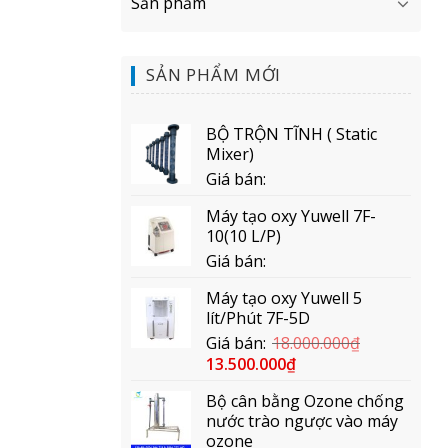
Sản phẩm
SẢN PHẨM MỚI
BỘ TRỘN TĨNH ( Static
Mixer)
Giá bán:
Máy tạo oxy Yuwell 7F-
10(10 L/P)
Giá bán:
Máy tạo oxy Yuwell 5
lít/Phút 7F-5D
Giá bán:
18.000.000
₫
13.500.000
₫
Bộ cân bằng Ozone chống
nước trào ngược vào máy
ozone