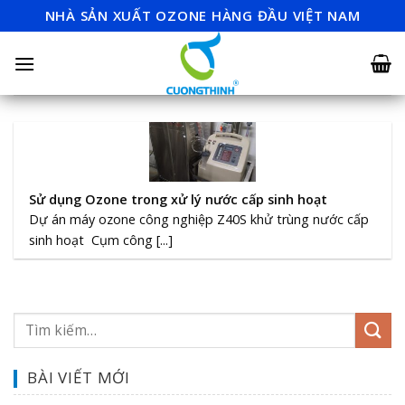
Skip
NHÀ SẢN XUẤT OZONE HÀNG ĐẦU VIỆT NAM
to
content
Sử dụng Ozone trong xử lý nước cấp sinh hoạt
Dự án máy ozone công nghiệp Z40S khử trùng nước cấp
sinh hoạt Cụm công [...]
BÀI VIẾT MỚI