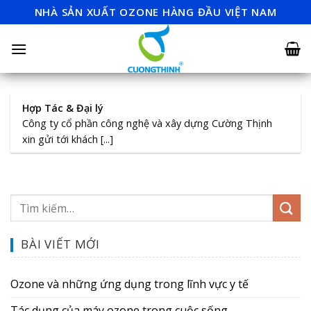
Skip
NHÀ SẢN XUẤT OZONE HÀNG ĐẦU VIỆT NAM
to
content
Hợp Tác & Đại lý
Công ty cổ phần công nghệ và xây dựng Cường Thịnh
xin gửi tới khách [...]
BÀI VIẾT MỚI
Ozone và những ứng dụng trong lĩnh vực y tế
Tác dụng của máy ozone trong cuộc sống